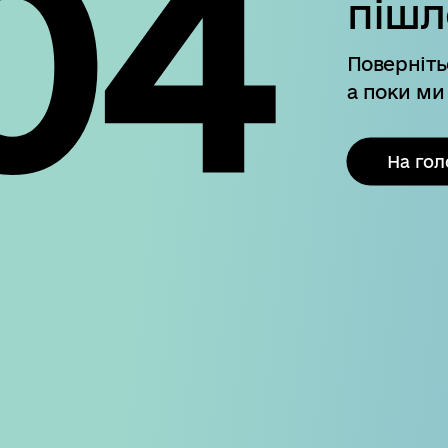
04
пішл
Поверніть
а поки ми
На гол