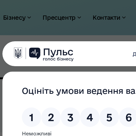
Бізнесу
Пресцентр
Контакти
 пропозиції По