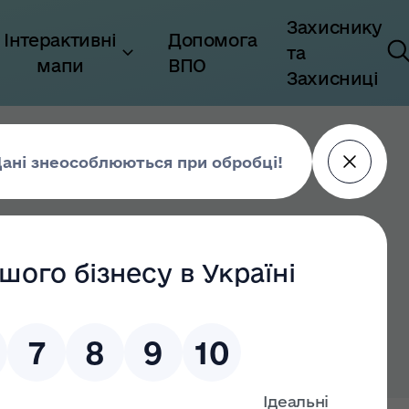
Захиснику
Інтерактивні
Допомога
та
мапи
ВПО
Захисниці
лтавської