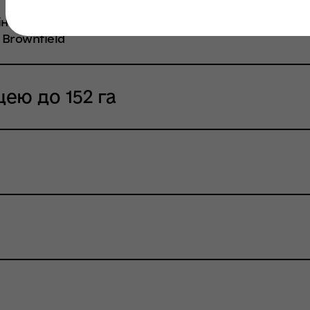
вестиційних об’єктів для створення нових виробниц
 Brownfield
щею до 152 га